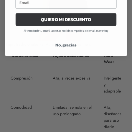
QUIERO MI DESCUENTO
Al introducir tu email, aceptas recibir campañas de email marketing
Fajas tradicionales vs. Aura Wear: ¿cuál es mejor?
No, gracias
Característica
Fajas tradicionales
Aura
Wear
Compresión
Alta, a veces excesiva
Inteligente
y
adaptable
Comodidad
Limitada, se nota en el
Alta,
uso prolongado
diseñadas
para uso
diario