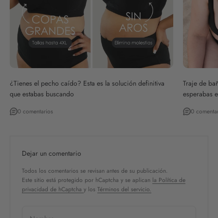
¿Tienes el pecho caído? Esta es la solución definitiva
Traje de ba
que estabas buscando
esperabas e
0 comentarios
0 comenta
Dejar un comentario
Todos los comentarios se revisan antes de su publicación.
Este sitio está protegido por hCaptcha y se aplican
la Política de
privacidad de hCaptcha
y los
Términos del servicio.