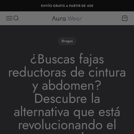
Ir al contenido
ENVÍO GRATIS A PARTIR DE 40€
Abrir menú de navegación
Abrir búsqueda
Abrir c
Aura Wear
Bragas
¿Buscas fajas
reductoras de cintura
y abdomen?
Descubre la
alternativa que está
revolucionando el