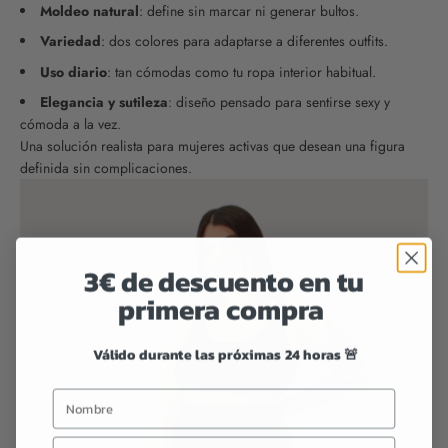
Moldeo natural
: define sin marcar ni generar bultos.
Variedad
: dos colores para adaptarse a diferentes outfits.
Uso diario
: tan cómodas como tu ropa interior habitual.
Elegancia y sutileza
: diseño pensado para sentirse sexy y
cómoda a la vez.
Una solución realista para mujeres activas que desean una figura
definida sin complicaciones.
3€ de descuento en tu
primera compra
Válido durante las próximas 24 horas 🚨