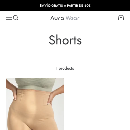
Ir al contenido
ENVÍO GRATIS A PARTIR DE 40€
Abrir menú de navegación
Abrir búsqueda
Abrir c
Aura Wear
1 producto