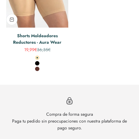
Shorts Moldeadores
Reductores - Aura Wear
Precio de oferta
Precio normal
19,99€
36,35€
Beige
Negro
Marrón
Compra de forma segura
Paga tu pedido sin preocupaciones con nuestra plataforma de
pago seguro.