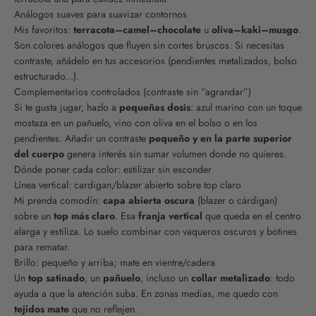
Análogos suaves para suavizar contornos
Mis favoritos:
terracota–camel–chocolate
u
oliva–kaki–musgo
.
Son colores análogos que fluyen sin cortes bruscos. Si necesitas
contraste, añádelo en tus accesorios (pendientes metalizados, bolso
estructurado...).
Complementarios controlados (contraste sin “agrandar”)
Si te gusta jugar, hazlo a
pequeñas dosis
: azul marino con un toque
mostaza en un pañuelo, vino con oliva en el bolso o en los
pendientes. Añadir un contraste
pequeño y en la parte superior
del cuerpo
genera interés sin sumar volumen donde no quieres.
Dónde poner cada color: estilizar sin esconder
Línea vertical: cardigan/blazer abierto sobre top claro
Mi prenda comodín:
capa abierta oscura
(blazer o cárdigan)
sobre un
top más claro
. Esa
franja vertical
que queda en el centro
alarga y estiliza. Lo suelo combinar con vaqueros oscuros y botines
para rematar.
Brillo: pequeño y arriba; mate en vientre/cadera
Un
top satinado
, un
pañuelo
, incluso un
collar metalizado
: todo
ayuda a que la atención suba. En zonas medias, me quedo con
tejidos mate
que no reflejen.