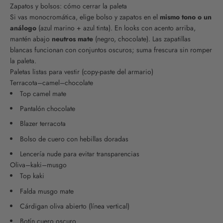
Zapatos y bolsos: cómo cerrar la paleta
Si vas monocromática, elige bolso y zapatos en el
mismo tono o un
análogo
(azul marino + azul tinta). En looks con acento arriba,
mantén abajo
neutros mate
(negro, chocolate). Las zapatillas
blancas funcionan con conjuntos oscuros; suma frescura sin romper
la paleta.
Paletas listas para vestir (copy-paste del armario)
Terracota–camel–chocolate
Top camel mate
Pantalón chocolate
Blazer terracota
Bolso de cuero con hebillas doradas
Lencería nude para evitar transparencias
Oliva–kaki–musgo
Top kaki
Falda musgo mate
Cárdigan oliva abierto (línea vertical)
Botín cuero oscuro