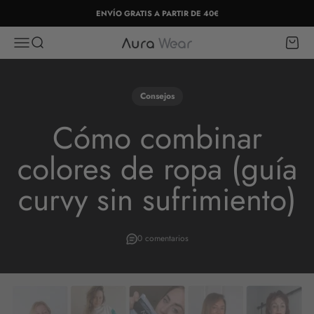
Ir al contenido
ENVÍO GRATIS A PARTIR DE 40€
Abrir menú de navegación
Abrir búsqueda
Abrir c
Aura Wear
Consejos
Cómo combinar
colores de ropa (guía
curvy sin sufrimiento)
0 comentarios