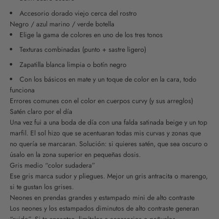
Accesorio dorado viejo cerca del rostro
Negro / azul marino / verde botella
Elige la gama de colores en uno de los tres tonos
Texturas combinadas (punto + sastre ligero)
Zapatilla blanca limpia o botín negro
Con los básicos en mate y un toque de color en la cara, todo
funciona
Errores comunes con el color en cuerpos curvy (y sus arreglos)
Satén claro por el día
Una vez fui a una boda de día con una falda satinada beige y un top
marfil. El sol hizo que se acentuaran todas mis curvas y zonas que
no quería se marcaran. Solución: si quieres satén, que sea oscuro o
úsalo en la zona superior en pequeñas dosis.
Gris medio “color sudadera”
Ese gris marca sudor y pliegues. Mejor un gris antracita o marengo,
si te gustan los grises.
Neones en prendas grandes y estampado mini de alto contraste
Los neones y los estampados diminutos de alto contraste generan
“ruido”. Si te encantan, limítalos a accesorios o pañuelos.