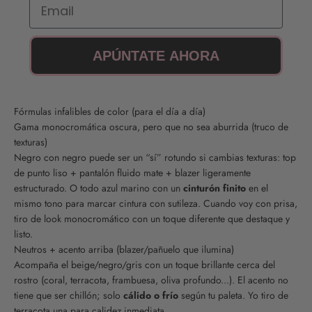
Email
APÚNTATE AHORA
Fórmulas infalibles de color (para el día a día)
Gama monocromática oscura, pero que no sea aburrida (truco de
texturas)
Negro con negro puede ser un “sí” rotundo si cambias texturas: top
de punto liso + pantalón fluido mate + blazer ligeramente
estructurado. O todo azul marino con un
cinturón finito
en el
mismo tono para marcar cintura con sutileza. Cuando voy con prisa,
tiro de look monocromático con un toque diferente que destaque y
listo.
Neutros + acento arriba (blazer/pañuelo que ilumina)
Acompaña el beige/negro/gris con un toque brillante cerca del
rostro (coral, terracota, frambuesa, oliva profundo...). El acento no
tiene que ser chillón; solo
cálido o frío
según tu paleta. Yo tiro de
terracota una para calidez inmediata.