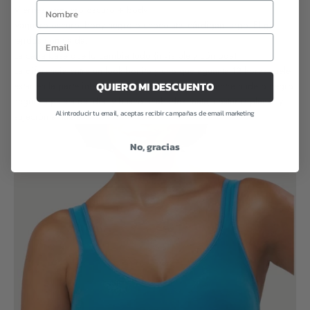
Viernes: vaquero oscuro + body
Vaquero oscuro, body negro o chocolate, cárdigan largo. Elige
tejidos con caída.
La capa base que lo cambia todo (invisible y cómoda)
La diferencia entre un look bonito y uno que aguanta 12 horas suele
QUIERO MI DESCUENTO
estar en la parte inferior de tu cuerpo. Yo alterno entre nude o negro
según la paleta del día, y busco acabados mate, costuras planas y
Al introducir tu email, aceptas recibir campañas de email marketing
sujeción amable.
No, gracias