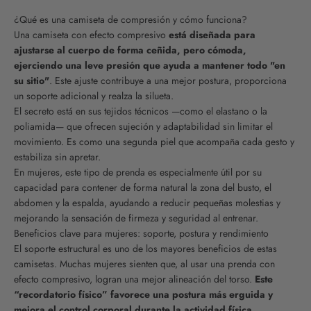
¿Qué es una camiseta de compresión y cómo funciona?
Una camiseta con efecto compresivo
está diseñada para
ajustarse al cuerpo de forma ceñida, pero cómoda,
ejerciendo una leve presión que ayuda a mantener todo "en
su sitio"
. Este ajuste contribuye a una mejor postura, proporciona
un soporte adicional y realza la silueta.
El secreto está en sus tejidos técnicos —como el elastano o la
poliamida— que ofrecen sujeción y adaptabilidad sin limitar el
movimiento. Es como una segunda piel que acompaña cada gesto y
estabiliza sin apretar.
En mujeres, este tipo de prenda es especialmente útil por su
capacidad para contener de forma natural la zona del busto, el
abdomen y la espalda, ayudando a reducir pequeñas molestias y
mejorando la sensación de firmeza y seguridad al entrenar.
Beneficios clave para mujeres: soporte, postura y rendimiento
El soporte estructural es uno de los mayores beneficios de estas
camisetas. Muchas mujeres sienten que, al usar una prenda con
efecto compresivo, logran una mejor alineación del torso.
Este
“recordatorio físico” favorece una postura más erguida y
mejora el control corporal durante la actividad física
.