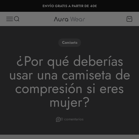
Ir al contenido
ENVÍO GRATIS A PARTIR DE 40€
Abrir menú de navegación
Abrir búsqueda
Abrir c
Aura Wear
Camiseta
¿Por qué deberías
usar una camiseta de
compresión si eres
mujer?
0 comentarios