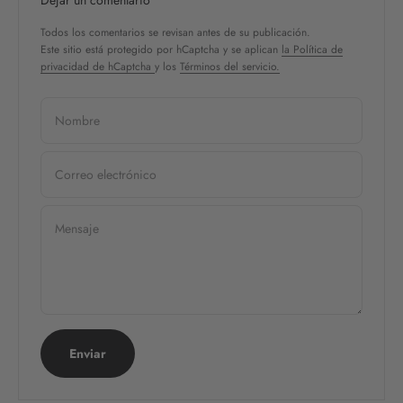
Dejar un comentario
Todos los comentarios se revisan antes de su publicación.
Este sitio está protegido por hCaptcha y se aplican
la Política de
privacidad de hCaptcha
y los
Términos del servicio.
Nombre
Correo electrónico
Mensaje
Enviar