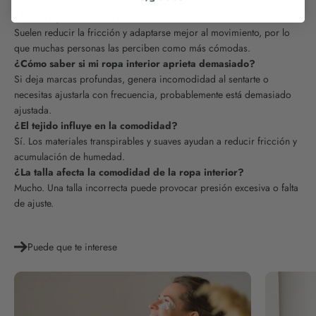
mínimas suelen ofrecer mayor comodidad para uso diario.
¿Las bragas sin costuras son más cómodas?
Suelen reducir la fricción y adaptarse mejor al movimiento, por lo
que muchas personas las perciben como más cómodas.
¿Cómo saber si mi ropa interior aprieta demasiado?
Si deja marcas profundas, genera incomodidad al sentarte o
necesitas ajustarla con frecuencia, probablemente está demasiado
ajustada.
¿El tejido influye en la comodidad?
Sí. Los materiales transpirables y suaves ayudan a reducir fricción y
acumulación de humedad.
¿La talla afecta la comodidad de la ropa interior?
Mucho. Una talla incorrecta puede provocar presión excesiva o falta
de ajuste.
Puede que te interese