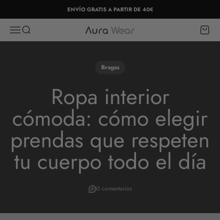
Ir al contenido
ENVÍO GRATIS A PARTIR DE 40€
Abrir menú de navegación
Abrir búsqueda
Abrir c
Aura Wear
Bragas
Ropa interior
cómoda: cómo elegir
prendas que respeten
tu cuerpo todo el día
0 comentarios