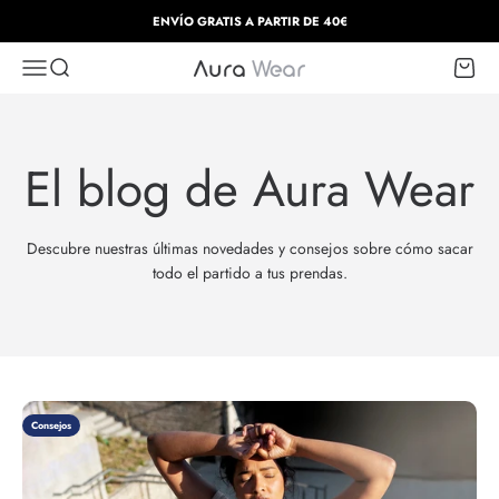
Ir al contenido
ENVÍO GRATIS A PARTIR DE 40€
Abrir menú de navegación
Abrir búsqueda
Abrir c
Aura Wear
El blog de Aura Wear
Descubre nuestras últimas novedades y consejos sobre cómo sacar
todo el partido a tus prendas.
Consejos