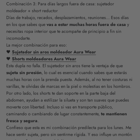
Combinación 3: Para días largos fuera de casa: sujetador
moldeador + short reductor
Días de trabajo, recados, desplazamientos, reuniones... Esos días
en los que sabes que
vas a estar muchas horas fuera de casa
y
necesitas ropa interior que te acompañe de principio a fin sin
incomodarte.
La mejor combinación para eso:
🖤
Sujetador sin aros moldeador Aura Wear
🖤
Shorts moldeadores Aura Wear
Esta dupla no falla. El sujetador sin aros tiene la ventaja de que
sujeta sin presión
, lo cual es esencial cuando sabes que estarás
muchas horas con la prenda puesta. Además, al no tener costuras ni
varillas, te olvidas de marcas en la piel o molestias en los hombros.
Por otro lado, los shorts te dan soporte en la parte baja del
abdomen, ayudan a estilizar la silueta y son tan suaves que puedes
moverte con libertad. Incluso si vas en transporte público,
caminando o cambiando de lugar constantemente,
te mantienen
fresca y segura
.
Confieso que esta es mi combinación predilecta para los lunes. Me
hace sentir sujeta, pero sin sentirme rígida. Y eso influye un montón