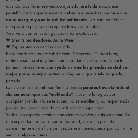
Cuando toca llevar ese vestido ajustado, esa falda lápiz o ese
pantalón blanco que te encanta, sabes que necesitas una base que
no se marque y que te estilice sutilmente
. No para cambiar tu
cuerpo, sino para que la ropa se luzca como debe.
Aquí va la combinación ganadora para este caso:
🖤
Shorts moldeadores Aura Wear
🖤 Top ajustado o camisa entallada
Estos shorts son un descubrimiento. De verdad. Cubren bien,
moldean sin apretar, y tienen un tejido tan suave que ni se sienten.
Lo más interesante es que
ayudan a que las prendas se deslicen
mejor por el cuerpo
, evitando pliegues o que la tela se quede
pegada.
La clave de esta combinación está en que
puedes llevarla todo el
día sin notar que vas "moldeada"
, y eso no lo logras con
cualquier prenda. No se te suben, no se enrollan y, por experiencia
propia, incluso en días de calor funcionan súper bien.
Yo los uso especialmente cuando tengo eventos o salgo a cenar. Me
dan seguridad sin sacrificar comodidad, y eso me permite
concentrarme en disfrutar, en vez de estar preocupada por cómo me
veo o si algo se marca.