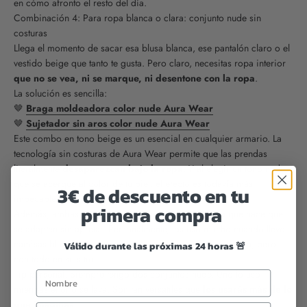
en cómo afronto el resto del día.
Combinación 4: Para ropa blanca o clara: conjunto nude sin
costuras
Llega el momento de sacar esa blusa blanca, ese pantalón claro o el
vestido beige que tanto te gusta. Pero claro, necesitas ropa interior
que no se vea, ni se marque, ni desentone con la ropa
.
La solución es sencilla:
🤎
Braga moldeadora color nude Aura Wear
🤎
Sujetador sin aros color nude Aura Wear
Este combo en tono beige es un esencial en cualquier armario. La
tecnología sin costuras de Aura Wear permite que las prendas
literalmente
desaparezcan bajo la ropa
. Y al elegir un tono nude
que se acerque al color de tu piel, el efecto es todavía más
3€ de descuento en tu
impecable.
primera compra
Además, ambas prendas tienen esa elasticidad justa que hace que
se adapten sin apretar. Personalmente, los uso mucho cuando llevo
camisas blancas o pantalones de lino. Es como ir sin nada, pero
Válido durante las próximas 24 horas 🚨
con todo en su sitio.
Tip personal: Siempre tengo dos conjuntos nude. Uno lo uso
mientras el otro se lava. Son tan versátiles que
los usarás más de lo
que imaginas
.