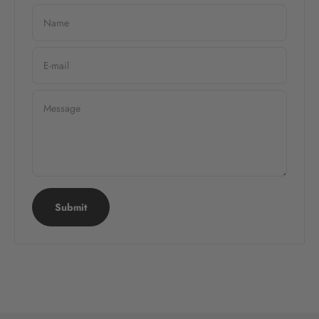
Name
E-mail
Message
Submit
CLICK HERE