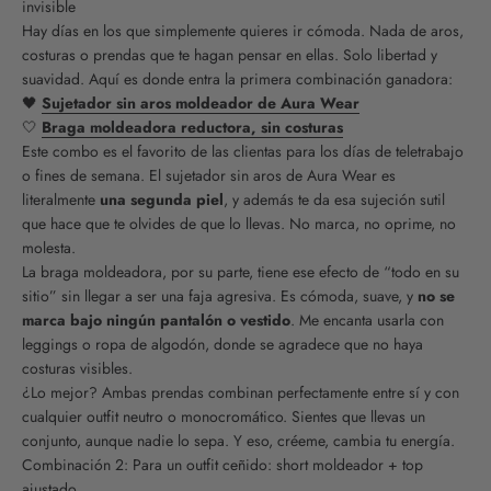
invisible
Hay días en los que simplemente quieres ir cómoda. Nada de aros,
costuras o prendas que te hagan pensar en ellas. Solo libertad y
suavidad. Aquí es donde entra la primera combinación ganadora:
🖤
Sujetador sin aros moldeador de Aura Wear
🤍
Braga moldeadora reductora, sin costuras
Este combo es el favorito de las clientas para los días de teletrabajo
o fines de semana. El sujetador sin aros de Aura Wear es
literalmente
una segunda piel
, y además te da esa sujeción sutil
que hace que te olvides de que lo llevas. No marca, no oprime, no
molesta.
La braga moldeadora, por su parte, tiene ese efecto de “todo en su
sitio” sin llegar a ser una faja agresiva. Es cómoda, suave, y
no se
marca bajo ningún pantalón o vestido
. Me encanta usarla con
leggings o ropa de algodón, donde se agradece que no haya
costuras visibles.
¿Lo mejor? Ambas prendas combinan perfectamente entre sí y con
cualquier outfit neutro o monocromático. Sientes que llevas un
conjunto, aunque nadie lo sepa. Y eso, créeme, cambia tu energía.
Combinación 2: Para un outfit ceñido: short moldeador + top
ajustado