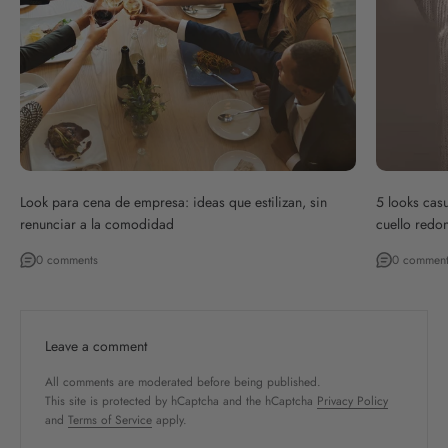
Look para cena de empresa: ideas que estilizan, sin
5 looks cas
renunciar a la comodidad
cuello redo
0 comments
0 comment
Leave a comment
All comments are moderated before being published.
This site is protected by hCaptcha and the hCaptcha
Privacy Policy
and
Terms of Service
apply.