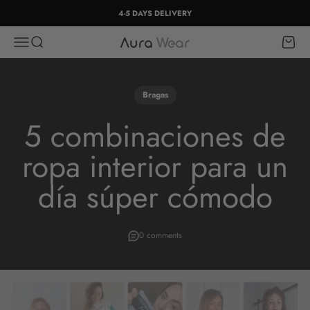
Skip to content
4-5 DAYS DELIVERY
Open navigation menu
Open search
Open c
Aura Wear
Bragas
5 combinaciones de
ropa interior para un
día súper cómodo
0 comments