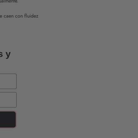
ualmente.
ue caen con fluidez
s y