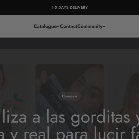
4-5 DAYS DELIVERY
Catalogue
Contact
Community
Consejos
iza a las gorditas 
a y real para lucir 