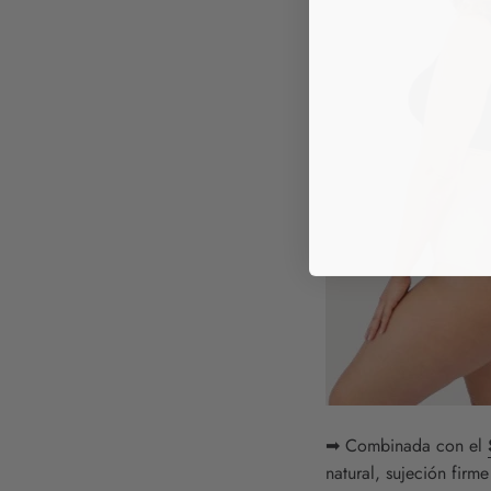
➡ Combinada con el
natural, sujeción firm