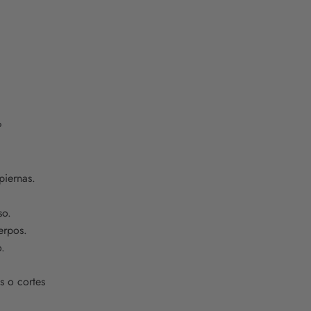
?
piernas.
so.
erpos.
o.
s o cortes