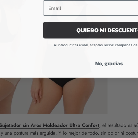
QUIERO MI DESCUEN
Al introducir tu email, aceptas recibir campañas d
No, gracias
Sujetador sin Aros Moldeador Ultra Confort
, el resultado es a
e y una postura más erguida. Y lo mejor de todo, sin dolor ni costu