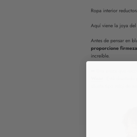
Ropa interior reductora
Aquí viene la joya del
Antes de pensar en bl
proporcione firmeza
increíble.
➡ Una pieza que reco
Wear
. Está diseñada
silueta tipo reloj de a