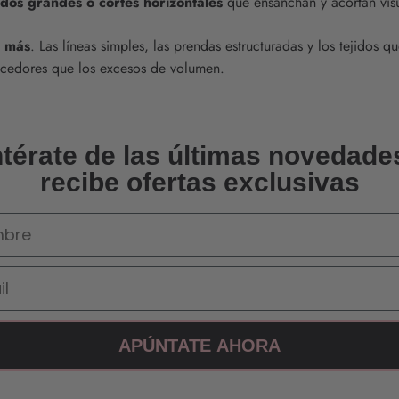
ados grandes o cortes horizontales
que ensanchan y acortan vis
 más
. Las líneas simples, las prendas estructuradas y los tejidos q
cedores que los excesos de volumen.
térate de las últimas novedade
recibe ofertas exclusivas
re
APÚNTATE AHORA