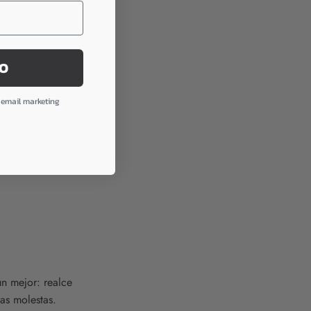
TO
e email marketing
ún mejor: realce
ras molestas.