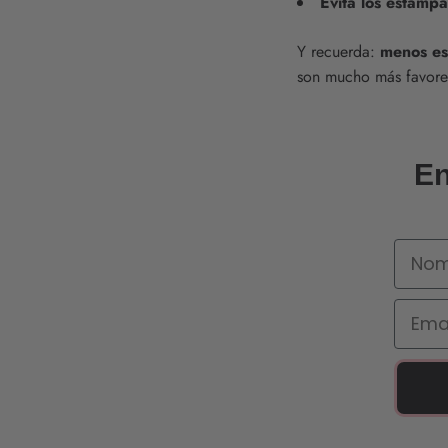
Evita los estamp
Y recuerda:
menos es
son mucho más favore
En
Nomb
Email