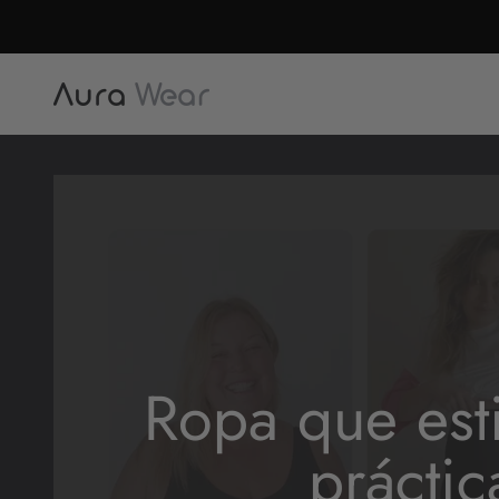
Skip to content
Aura Wear
Ropa que estil
práctic