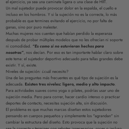
el ejercicio, ya sea una caminata ligera o una clase de HIIT.
Un mal sujetador puede provocar dolor en la espalda, el cuello e
incluso en los hombros. Y si la sujeción no es la correcta, lo más
probable es que termines evitando el ejercicio, no por falta de
ganas, sino por puro malestar.
Muchas mujeres nos cuentan que habían perdido la esperanza
después de probar múltiples modelos que no les ofrecían ni soporte
ni comodidad.
“Es como si no estuvieran hechos para
nosotras”
, nos decían. Por eso es tan importante hablar claro sobre
este tema: el sujetador deportivo adecuado para tallas grandes debe
existir. Y sí, existe.
Niveles de sujeción: ¿cuál necesito?
Una de las preguntas más frecuentes es qué tipo de sujeción es la
adecuada.
Existen tres niveles: ligero, medio y alto impacto
.
Para actividades suaves como yoga o pilates, podrías usar uno de
sujeción media. Pero para correr, hacer cardio intenso o practicar
deportes de contacto, necesitas sujeción alta, sin discusión.
El problema es que muchas marcas diseñan estos sujetadores
pensando en cuerpos pequeños y simplemente los "agrandan" sin
cambiar la estructura del diseño. Esto provoca que la sujeción no
sea la correcta y termines con rebotes innecesarios, roces o incluso