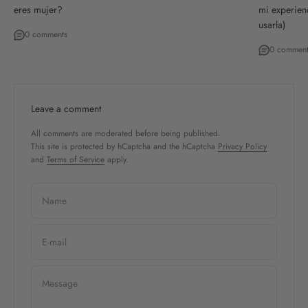
eres mujer?
mi experien
usarla)
0 comments
0 comment
Leave a comment
All comments are moderated before being published.
This site is protected by hCaptcha and the hCaptcha
Privacy Policy
and
Terms of Service
apply.
Name
E-mail
Message