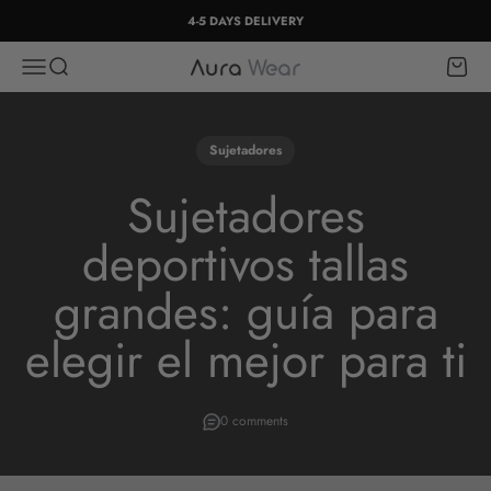
Skip to content
4-5 DAYS DELIVERY
Open navigation menu
Open search
Open c
Aura Wear
Sujetadores
Sujetadores
deportivos tallas
grandes: guía para
elegir el mejor para ti
0 comments